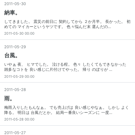
2011
-
05
-
30
納車。
してきました。 震災の前日に 契約してから ２か月半。 長かった。 初
めての マイカーというヤツです。 色々悩んだ末 選んだの…
2011-05-30 00:00
2011
-
05
-
29
台風。
いやぁ 夜、 ヒマでした。 泣ける程。 色々 したくてもできなかった
雑多なコトを 良い感じに片付けてやった。 帰り のぼりが …
2011-05-29 00:00
2011
-
05
-
28
雨。
梅雨入りしたもんなぁ。 でも売上げは 良い感じやなぁ。 しかし よく
降る。 明日は 台風だとか。 結局一番良いシーズンに 一度…
2011-05-28 00:00
2011
-
05
-
27