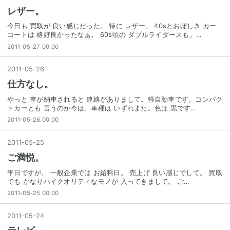
レザー。
今日も 買取が 良い感じだった。 特に レザー。 40sとおぼしき カー
コートは 格好良かったなぁ。 60s頃の ダブルライダースも。…
2011-05-27 00:00
2011
-
05
-
26
仕方なし。
やっと 車が納車されると 連絡がありまして。軽自動車です。コンパク
トカーとも 言うのか今は。車種は いずれまた。色は 黒です…
2011-05-26 00:00
2011
-
05
-
25
ご満悦。
平日ですが。 一般企業では お給料日。 売上げ 良い感じでして。 買取
でも かなりハイクオリティなモノが 入ってきまして。 ご…
2011-05-25 00:00
2011
-
05
-
24