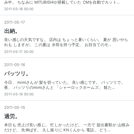
み中。 ちなみに MITUBISHIが搭載していた CMを自動でカット…
2011-05-18 00:00
2011
-
05
-
17
出納。
良い感じの天気ですな。 店内は ちょっと暑いくらい。 夏が 思いやら
れも しますが。 この夏は 水筒を持つ予定。 お目当てのモ…
2011-05-17 00:00
2011
-
05
-
16
パッツリ。
今日、 mimiさんが 髪を切っていた。 良い感じです。 パッツリで。
夜、 パッツリのmimiさんと 「シャーロックホームズ」 観た…
2011-05-16 00:00
2011
-
05
-
15
過労。
本日も 売上げ良い感じ。 忙しかったけど。 一方で 提出書類が 山積み
だけど。 先伸ばす。 久し振りに KNくんから 電話。 どう…