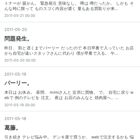
トナーが 届かん。 緊急発注 意味なし。 噂は 噂だったか。 しかも そ
んな時に限って ものスゴく内容が濃く 量もある買取りが来…
2011-05-21 00:00
2011
-
05
-
20
問題発生。
昨日、 割と遅くまでパーリー だったので 本日早番で入っていた お店
から自宅が遠いスタッフさんに代わり 僕が早番で入る。 午…
2011-05-20 00:00
2011
-
05
-
19
パーリー。
本日は お休み。 昼間、 mimiさんと 近所に買物。 で。 自宅に戻り w
ebで 例のテレビを 注文。 夜は お店のみんなと 焼肉屋へ。…
2011-05-19 00:00
2011
-
05
-
18
葛藤。
引き続き テレビ悩み中。 デンキ屋で買うか、 webで注文するかも 悩